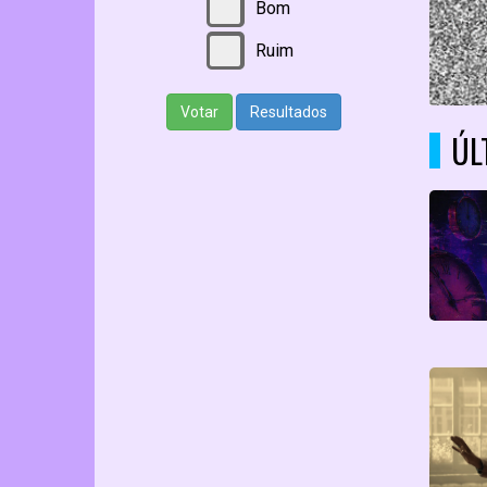
Bom
Ruim
Votar
Resultados
ÚL