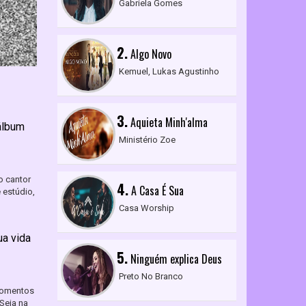
Gabriela Gomes
2.
Algo Novo
Kemuel, Lukas Agustinho
3.
Aquieta Minh'alma
álbum
Ministério Zoe
o cantor
4.
A Casa É Sua
 estúdio,
Casa Worship
ua vida
5.
Ninguém explica Deus
Preto No Branco
momentos
Seja na