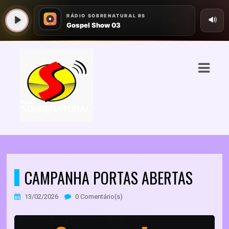
ASTS
IAS
IA
RAMAÇÃO
TOS
E
CAMPANHA PORTAS ABERTAS
E
13/02/2026
0 Comentário(s)
ATO