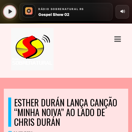
ASTS
IAS
IA
RAMAÇÃO
TOS
E
ESTHER DURÁN LANÇA CANÇÃO
E
“MINHA NOIVA” AO LADO DE
ATO
CHRIS DURÁN