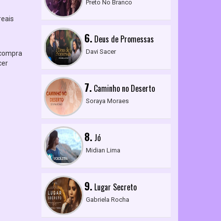
Preto No Branco
reais
6.
Deus de Promessas
Davi Sacer
 compra
cer
7.
Caminho no Deserto
Soraya Moraes
8.
Jó
Midian Lima
9.
Lugar Secreto
Gabriela Rocha