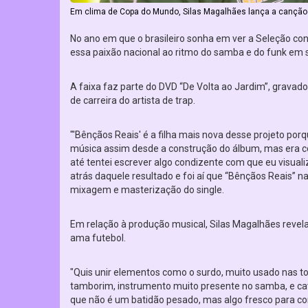
Em clima de Copa do Mundo, Silas Magalhães lança a canção
No ano em que o brasileiro sonha em ver a Seleção con
essa paixão nacional ao ritmo do samba e do funk em s
A faixa faz parte do DVD “De Volta ao Jardim”, grava
de carreira do artista de trap.
"'Bênçãos Reais' é a filha mais nova desse projeto porq
música assim desde a construção do álbum, mas era c
até tentei escrever algo condizente com que eu visuali
atrás daquele resultado e foi aí que “Bênçãos Reais” 
mixagem e masterização do single.
Em relação à produção musical, Silas Magalhães revela
ama futebol.
"Quis unir elementos como o surdo, muito usado nas to
tamborim, instrumento muito presente no samba, e cav
que não é um batidão pesado, mas algo fresco para co