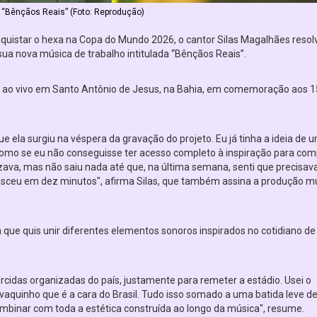
 “Bênçãos Reais” (Foto: Reprodução)
quistar o hexa na Copa do Mundo 2026, o cantor Silas Magalhães resol
ua nova música de trabalho intitulada “Bênçãos Reais”.
do ao vivo em Santo Antônio de Jesus, na Bahia, em comemoração aos 
ue ela surgiu na véspera da gravação do projeto. Eu já tinha a ideia de 
omo se eu não conseguisse ter acesso completo à inspiração para com
zava, mas não saiu nada até que, na última semana, senti que precisava
nasceu em dez minutos", afirma Silas, que também assina a produção mu
 que quis unir diferentes elementos sonoros inspirados no cotidiano d
rcidas organizadas do país, justamente para remeter a estádio. Usei o
aquinho que é a cara do Brasil. Tudo isso somado a uma batida leve de
mbinar com toda a estética construída ao longo da música", resume.