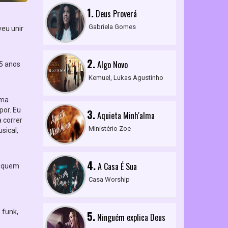
1.
Deus Proverá
Gabriela Gomes
veu unir
2.
Algo Novo
15 anos
Kemuel, Lukas Agustinho
uma
por. Eu
3.
Aquieta Minh'alma
 correr
Ministério Zoe
sical,
4.
A Casa É Sua
e quem
Casa Worship
 funk,
5.
Ninguém explica Deus