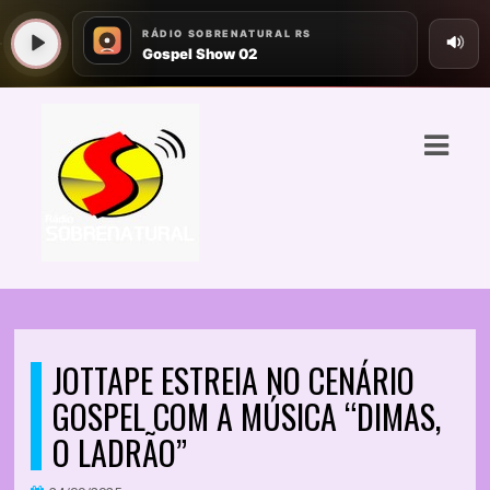
ASTS
IAS
IA
RAMAÇÃO
TOS
E
JOTTAPE ESTREIA NO CENÁRIO
E
GOSPEL COM A MÚSICA “DIMAS,
ATO
O LADRÃO”