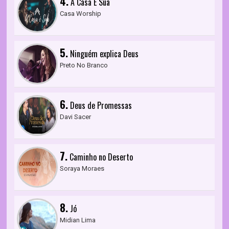
4.
A Casa É Sua
Casa Worship
5.
Ninguém explica Deus
Preto No Branco
6.
Deus de Promessas
Davi Sacer
7.
Caminho no Deserto
Soraya Moraes
8.
Jó
Midian Lima