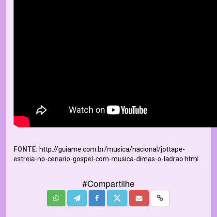
FONTE:
http://guiame.com.br/musica/nacional/jottape-
estreia-no-cenario-gospel-com-musica-dimas-o-ladrao.html
#Compartilhe